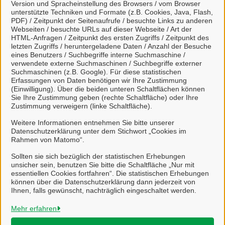
Version und Spracheinstellung des Browsers / vom Browser
unterstützte Techniken und Formate (z.B. Cookies, Java, Flash,
PDF) / Zeitpunkt der Seitenaufrufe / besuchte Links zu anderen
Viele Leistungen sind an unseren digitalen Postkorb
Webseiten / besuchte URLs auf dieser Webseite / Art der
HTML-Anfragen / Zeitpunkt des ersten Zugriffs / Zeitpunkt des
angeschlossen. Dort haben Sie einen Überblick
letzten Zugriffs / heruntergeladene Daten / Anzahl der Besuche
über alle gestellten Anliegen und können mit uns
eines Benutzers / Suchbegriffe interne Suchmaschine /
unkompliziert in Kontakt treten.
verwendete externe Suchmaschinen / Suchbegriffe externer
Suchmaschinen (z.B. Google). Für diese statistischen
Erfassungen von Daten benötigen wir Ihre Zustimmung
(Einwilligung). Über die beiden unteren Schaltflächen können
Sie Ihre Zustimmung geben (rechte Schaltfläche) oder Ihre
Zustimmung verweigern (linke Schaltfläche).
Weitere Informationen zur BundID finden Sie auf der
Weitere Informationen entnehmen Sie bitte unserer
Datenschutzerklärung unter dem Stichwort „Cookies im
FAQ-Seite des Bundes.
Rahmen von Matomo“.
Sollten sie sich bezüglich der statistischen Erhebungen
unsicher sein, benutzen Sie bitte die Schaltfläche „Nur mit
essentiellen Cookies fortfahren“. Die statistischen Erhebungen
können über die Datenschutzerklärung dann jederzeit von
Ihnen, falls gewünscht, nachträglich eingeschaltet werden.
Stadt Salzgitter
Mehr erfahren
Alle Rechte vorbehalten