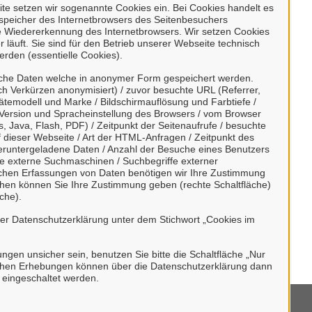
 über unser Portal
e setzen wir sogenannte Cookies ein. Bei Cookies handelt es
enspeicher des Internetbrowsers des Seitenbesuchers
e Wiedererkennung des Internetbrowsers. Wir setzen Cookies
 läuft. Sie sind für den Betrieb unserer Webseite technisch
erden (essentielle Cookies).
sche Daten welche in anonymer Form gespeichert werden.
h Verkürzen anonymisiert) / zuvor besuchte URL (Referrer,
ätemodell und Marke / Bildschirmauflösung und Farbtiefe /
 unseren digitalen Postkorb angeschlossen.
Version und Spracheinstellung des Browsers / vom Browser
, Java, Flash, PDF) / Zeitpunkt der Seitenaufrufe / besuchte
erblick über alle gestellten Anliegen und
dieser Webseite / Art der HTML-Anfragen / Zeitpunkt des
 unkompliziert in Kontakt treten.
/ heruntergeladene Daten / Anzahl der Besuche eines Benutzers
te externe Suchmaschinen / Suchbegriffe externer
ischen Erfassungen von Daten benötigen wir Ihre Zustimmung
ächen können Sie Ihre Zustimmung geben (rechte Schaltfläche)
che).
rer Datenschutzerklärung unter dem Stichwort „Cookies im
undes.
bungen unsicher sein, benutzen Sie bitte die Schaltfläche „Nur
stischen Erhebungen können über die Datenschutzerklärung dann
h eingeschaltet werden.