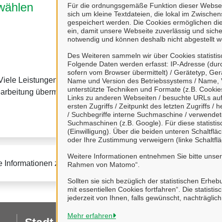
wählen
4. Kommunikation
Für die ordnungsgemäße Funktion dieser Webseit
sich um kleine Textdateien, die lokal im Zwisch
gespeichert werden. Die Cookies ermöglichen di
ein, damit unsere Webseite zuverlässig und sicher
notwendig und können deshalb nicht abgestellt w
Des Weiteren sammeln wir über Cookies statisti
Folgende Daten werden erfasst: IP-Adresse (durc
sofern vom Browser übermittelt) / Gerätetyp, Ger
Viele Leistungen sind an
Viele Leistungen können
Name und Version des Betriebssystems / Name, 
unterstützte Techniken und Formate (z.B. Cookies
Dort haben Sie einen Üb
earbeitung übermitteln.
Links zu anderen Webseiten / besuchte URLs auf 
können mit uns
ersten Zugriffs / Zeitpunkt des letzten Zugriffs 
/ Suchbegriffe interne Suchmaschine / verwende
Suchmaschinen (z.B. Google). Für diese statist
(Einwilligung). Über die beiden unteren Schaltfl
oder Ihre Zustimmung verweigern (linke Schaltflä
Weitere Informationen entnehmen Sie bitte unse
e Informationen zur BundID finden Sie auf der
FAQ-Seite des B
Rahmen von Matomo“.
Sollten sie sich bezüglich der statistischen Erhe
mit essentiellen Cookies fortfahren“. Die stati
jederzeit von Ihnen, falls gewünscht, nachträglic
Mehr erfahren