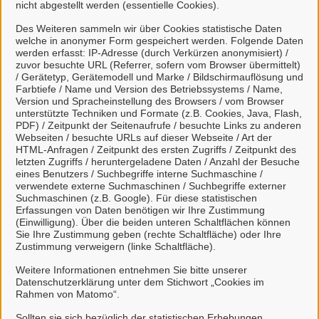
nicht abgestellt werden (essentielle Cookies).
Des Weiteren sammeln wir über Cookies statistische Daten
welche in anonymer Form gespeichert werden. Folgende Daten
werden erfasst: IP-Adresse (durch Verkürzen anonymisiert) /
zuvor besuchte URL (Referrer, sofern vom Browser übermittelt)
zum Online-Antrag
/ Gerätetyp, Gerätemodell und Marke / Bildschirmauflösung und
Farbtiefe / Name und Version des Betriebssystems / Name,
Version und Spracheinstellung des Browsers / vom Browser
unterstützte Techniken und Formate (z.B. Cookies, Java, Flash,
PDF) / Zeitpunkt der Seitenaufrufe / besuchte Links zu anderen
Webseiten / besuchte URLs auf dieser Webseite / Art der
HTML-Anfragen / Zeitpunkt des ersten Zugriffs / Zeitpunkt des
letzten Zugriffs / heruntergeladene Daten / Anzahl der Besuche
Kontakt
eines Benutzers / Suchbegriffe interne Suchmaschine /
verwendete externe Suchmaschinen / Suchbegriffe externer
Suchmaschinen (z.B. Google). Für diese statistischen
Zum Kontaktformular
Erfassungen von Daten benötigen wir Ihre Zustimmung
(Einwilligung). Über die beiden unteren Schaltflächen können
Sie Ihre Zustimmung geben (rechte Schaltfläche) oder Ihre
Zustimmung verweigern (linke Schaltfläche).
Weitere Informationen entnehmen Sie bitte unserer
Untere Bauaufsichtsbehörde
Datenschutzerklärung unter dem Stichwort „Cookies im
Rahmen von Matomo“.
Sollten sie sich bezüglich der statistischen Erhebungen