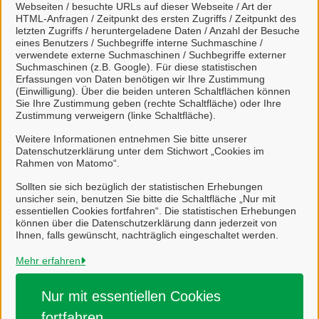
Webseiten / besuchte URLs auf dieser Webseite / Art der
HTML-Anfragen / Zeitpunkt des ersten Zugriffs / Zeitpunkt des
Kontakt
letzten Zugriffs / heruntergeladene Daten / Anzahl der Besuche
eines Benutzers / Suchbegriffe interne Suchmaschine /
verwendete externe Suchmaschinen / Suchbegriffe externer
Suchmaschinen (z.B. Google). Für diese statistischen
BürgerCenter Salzgitter-Bad
Erfassungen von Daten benötigen wir Ihre Zustimmung
(Einwilligung). Über die beiden unteren Schaltflächen können
Sie Ihre Zustimmung geben (rechte Schaltfläche) oder Ihre
Zustimmung verweigern (linke Schaltfläche).
Weitere Informationen entnehmen Sie bitte unserer
BürgerCenter Salzgitter-Lebenstedt
Datenschutzerklärung unter dem Stichwort „Cookies im
Rahmen von Matomo“.
Sollten sie sich bezüglich der statistischen Erhebungen
unsicher sein, benutzen Sie bitte die Schaltfläche „Nur mit
essentiellen Cookies fortfahren“. Die statistischen Erhebungen
können über die Datenschutzerklärung dann jederzeit von
Ihnen, falls gewünscht, nachträglich eingeschaltet werden.
Stadt Salzgitter
Mehr erfahren
Alle Rechte vorbehalten
Nur mit essentiellen
Cookies
fortfahren