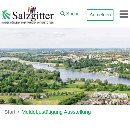
Zum Hauptinhalt springen
Suche
Anmelden
M
Start
Meldebestätigung Ausstellung