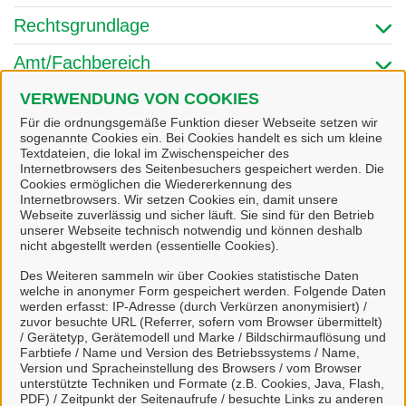
Rechtsgrundlage
Amt/Fachbereich
VERWENDUNG VON COOKIES
Links & Onlinedienste
Für die ordnungsgemäße Funktion dieser Webseite setzen wir
sogenannte Cookies ein. Bei Cookies handelt es sich um kleine
Textdateien, die lokal im Zwischenspeicher des
Internetbrowsers des Seitenbesuchers gespeichert werden. Die
Cookies ermöglichen die Wiedererkennung des
Internetbrowsers. Wir setzen Cookies ein, damit unsere
Webseite zuverlässig und sicher läuft. Sie sind für den Betrieb
unserer Webseite technisch notwendig und können deshalb
nicht abgestellt werden (essentielle Cookies).
Des Weiteren sammeln wir über Cookies statistische Daten
welche in anonymer Form gespeichert werden. Folgende Daten
online Dienst elektronische
werden erfasst: IP-Adresse (durch Verkürzen anonymisiert) /
zuvor besuchte URL (Referrer, sofern vom Browser übermittelt)
Wohnsitzanmeldung
/ Gerätetyp, Gerätemodell und Marke / Bildschirmauflösung und
Farbtiefe / Name und Version des Betriebssystems / Name,
Version und Spracheinstellung des Browsers / vom Browser
unterstützte Techniken und Formate (z.B. Cookies, Java, Flash,
PDF) / Zeitpunkt der Seitenaufrufe / besuchte Links zu anderen