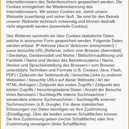
Internetbrowsers des Seitenbesuchers gespeichert werden. Die
Cookies ermöglichen die Wiedererkennung des
Internetbrowsers. Wir setzen Cookies ein, damit unsere
Webseite zuverlässig und sicher läuft. Sie sind für den Betrieb
unserer Webseite technisch notwendig und können deshalb
nicht abgestellt werden (essentielle Cookies).
Des Weiteren sammeln wir über Cookies statistische Daten
welche in anonymer Form gespeichert werden. Folgende Daten
werden erfasst: IP-Adresse (durch Verkürzen anonymisiert) /
zuvor besuchte URL (Referrer, sofern vom Browser übermittelt)
Lebenspartnerschaftsurkunde
/ Gerätetyp, Gerätemodell und Marke / Bildschirmauflösung und
Farbtiefe / Name und Version des Betriebssystems / Name,
Version und Spracheinstellung des Browsers / vom Browser
unterstützte Techniken und Formate (z.B. Cookies, Java, Flash,
PDF) / Zeitpunkt der Seitenaufrufe / besuchte Links zu anderen
Webseiten / besuchte URLs auf dieser Webseite / Art der
HTML-Anfragen / Zeitpunkt des ersten Zugriffs / Zeitpunkt des
letzten Zugriffs / heruntergeladene Daten / Anzahl der Besuche
Kontakt
eines Benutzers / Suchbegriffe interne Suchmaschine /
verwendete externe Suchmaschinen / Suchbegriffe externer
Suchmaschinen (z.B. Google). Für diese statistischen
Zum Kontaktformular
Erfassungen von Daten benötigen wir Ihre Zustimmung
(Einwilligung). Über die beiden unteren Schaltflächen können
Sie Ihre Zustimmung geben (rechte Schaltfläche) oder Ihre
Zustimmung verweigern (linke Schaltfläche).