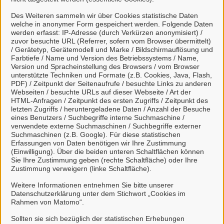
Des Weiteren sammeln wir über Cookies statistische Daten
welche in anonymer Form gespeichert werden. Folgende Daten
werden erfasst: IP-Adresse (durch Verkürzen anonymisiert) /
zuvor besuchte URL (Referrer, sofern vom Browser übermittelt)
Gewerbemeldungen Online
/ Gerätetyp, Gerätemodell und Marke / Bildschirmauflösung und
Farbtiefe / Name und Version des Betriebssystems / Name,
Version und Spracheinstellung des Browsers / vom Browser
unterstützte Techniken und Formate (z.B. Cookies, Java, Flash,
PDF) / Zeitpunkt der Seitenaufrufe / besuchte Links zu anderen
Webseiten / besuchte URLs auf dieser Webseite / Art der
HTML-Anfragen / Zeitpunkt des ersten Zugriffs / Zeitpunkt des
Kontakt
letzten Zugriffs / heruntergeladene Daten / Anzahl der Besuche
eines Benutzers / Suchbegriffe interne Suchmaschine /
verwendete externe Suchmaschinen / Suchbegriffe externer
Suchmaschinen (z.B. Google). Für diese statistischen
Gewerbeangelegenheiten
Erfassungen von Daten benötigen wir Ihre Zustimmung
(Einwilligung). Über die beiden unteren Schaltflächen können
Sie Ihre Zustimmung geben (rechte Schaltfläche) oder Ihre
Zustimmung verweigern (linke Schaltfläche).
Weitere Informationen entnehmen Sie bitte unserer
Öffentliche Sicherheit und Gewerbe
Datenschutzerklärung unter dem Stichwort „Cookies im
Rahmen von Matomo“.
Sollten sie sich bezüglich der statistischen Erhebungen