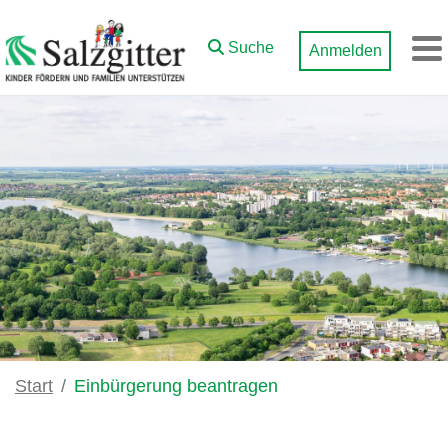
Zum Hauptinhalt springen
Suche
Anmelden
M
Start
Einbürgerung beantragen