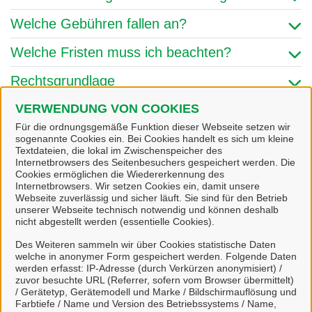
Welche Gebühren fallen an?
Welche Fristen muss ich beachten?
Rechtsgrundlage
Amt/Fachbereich
VERWENDUNG VON COOKIES
Für die ordnungsgemäße Funktion dieser Webseite setzen wir
sogenannte Cookies ein. Bei Cookies handelt es sich um kleine
Textdateien, die lokal im Zwischenspeicher des
Links & Onlinedienste
Internetbrowsers des Seitenbesuchers gespeichert werden. Die
Cookies ermöglichen die Wiedererkennung des
Internetbrowsers. Wir setzen Cookies ein, damit unsere
Webseite zuverlässig und sicher läuft. Sie sind für den Betrieb
unserer Webseite technisch notwendig und können deshalb
nicht abgestellt werden (essentielle Cookies).
Des Weiteren sammeln wir über Cookies statistische Daten
welche in anonymer Form gespeichert werden. Folgende Daten
werden erfasst: IP-Adresse (durch Verkürzen anonymisiert) /
zuvor besuchte URL (Referrer, sofern vom Browser übermittelt)
online Antrag Einbürgerung
/ Gerätetyp, Gerätemodell und Marke / Bildschirmauflösung und
Farbtiefe / Name und Version des Betriebssystems / Name,