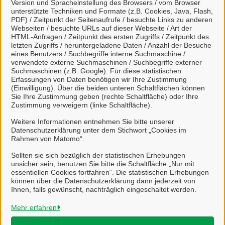
Version und Spracheinstellung des Browsers / vom Browser
unterstützte Techniken und Formate (z.B. Cookies, Java, Flash,
PDF) / Zeitpunkt der Seitenaufrufe / besuchte Links zu anderen
Webseiten / besuchte URLs auf dieser Webseite / Art der
HTML-Anfragen / Zeitpunkt des ersten Zugriffs / Zeitpunkt des
letzten Zugriffs / heruntergeladene Daten / Anzahl der Besuche
Kontakt
eines Benutzers / Suchbegriffe interne Suchmaschine /
verwendete externe Suchmaschinen / Suchbegriffe externer
Suchmaschinen (z.B. Google). Für diese statistischen
Zum Kontaktformular
Erfassungen von Daten benötigen wir Ihre Zustimmung
(Einwilligung). Über die beiden unteren Schaltflächen können
Sie Ihre Zustimmung geben (rechte Schaltfläche) oder Ihre
Zustimmung verweigern (linke Schaltfläche).
Weitere Informationen entnehmen Sie bitte unserer
Ausländerbehörde
Datenschutzerklärung unter dem Stichwort „Cookies im
Rahmen von Matomo“.
Sollten sie sich bezüglich der statistischen Erhebungen
unsicher sein, benutzen Sie bitte die Schaltfläche „Nur mit
essentiellen Cookies fortfahren“. Die statistischen Erhebungen
können über die Datenschutzerklärung dann jederzeit von
Ihnen, falls gewünscht, nachträglich eingeschaltet werden.
Stadt Salzgitter
Mehr erfahren
Alle Rechte vorbehalten