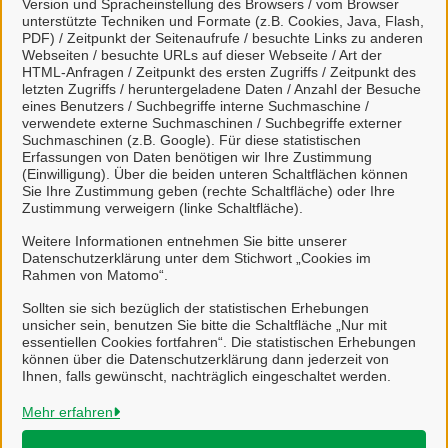
Kontakt
Version und Spracheinstellung des Browsers / vom Browser
unterstützte Techniken und Formate (z.B. Cookies, Java, Flash,
PDF) / Zeitpunkt der Seitenaufrufe / besuchte Links zu anderen
Webseiten / besuchte URLs auf dieser Webseite / Art der
Zum Kontaktformular
HTML-Anfragen / Zeitpunkt des ersten Zugriffs / Zeitpunkt des
letzten Zugriffs / heruntergeladene Daten / Anzahl der Besuche
eines Benutzers / Suchbegriffe interne Suchmaschine /
verwendete externe Suchmaschinen / Suchbegriffe externer
Suchmaschinen (z.B. Google). Für diese statistischen
Öffentliche Sicherheit und Gewerbe
Erfassungen von Daten benötigen wir Ihre Zustimmung
(Einwilligung). Über die beiden unteren Schaltflächen können
Sie Ihre Zustimmung geben (rechte Schaltfläche) oder Ihre
Zustimmung verweigern (linke Schaltfläche).
Weitere Informationen entnehmen Sie bitte unserer
Schwarzarbeitsbekämpfung
Datenschutzerklärung unter dem Stichwort „Cookies im
Rahmen von Matomo“.
Sollten sie sich bezüglich der statistischen Erhebungen
unsicher sein, benutzen Sie bitte die Schaltfläche „Nur mit
essentiellen Cookies fortfahren“. Die statistischen Erhebungen
können über die Datenschutzerklärung dann jederzeit von
Ihnen, falls gewünscht, nachträglich eingeschaltet werden.
Stadt Salzgitter
Mehr erfahren
Alle Rechte vorbehalten