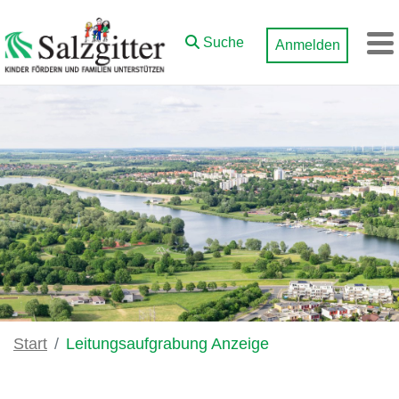
Zum Hauptinhalt springen
Suche
Anmelden
M
Start
Leitungsaufgrabung Anzeige