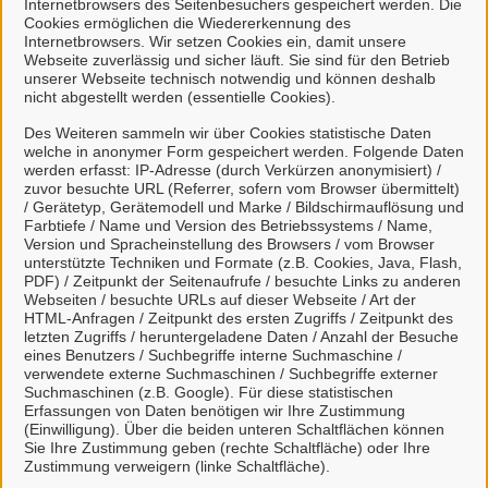
Internetbrowsers des Seitenbesuchers gespeichert werden. Die
Cookies ermöglichen die Wiedererkennung des
Internetbrowsers. Wir setzen Cookies ein, damit unsere
Webseite zuverlässig und sicher läuft. Sie sind für den Betrieb
unserer Webseite technisch notwendig und können deshalb
nicht abgestellt werden (essentielle Cookies).
Des Weiteren sammeln wir über Cookies statistische Daten
welche in anonymer Form gespeichert werden. Folgende Daten
werden erfasst: IP-Adresse (durch Verkürzen anonymisiert) /
zuvor besuchte URL (Referrer, sofern vom Browser übermittelt)
Leitungsaufgrabung Anzeige
/ Gerätetyp, Gerätemodell und Marke / Bildschirmauflösung und
Farbtiefe / Name und Version des Betriebssystems / Name,
Version und Spracheinstellung des Browsers / vom Browser
unterstützte Techniken und Formate (z.B. Cookies, Java, Flash,
PDF) / Zeitpunkt der Seitenaufrufe / besuchte Links zu anderen
Webseiten / besuchte URLs auf dieser Webseite / Art der
HTML-Anfragen / Zeitpunkt des ersten Zugriffs / Zeitpunkt des
letzten Zugriffs / heruntergeladene Daten / Anzahl der Besuche
Kontakt
eines Benutzers / Suchbegriffe interne Suchmaschine /
verwendete externe Suchmaschinen / Suchbegriffe externer
Suchmaschinen (z.B. Google). Für diese statistischen
Zum Kontaktformular
Erfassungen von Daten benötigen wir Ihre Zustimmung
(Einwilligung). Über die beiden unteren Schaltflächen können
Sie Ihre Zustimmung geben (rechte Schaltfläche) oder Ihre
Zustimmung verweigern (linke Schaltfläche).