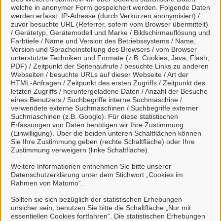
Team Kindertagesbetreuung 51.5.1
welche in anonymer Form gespeichert werden. Folgende Daten
werden erfasst: IP-Adresse (durch Verkürzen anonymisiert) /
zuvor besuchte URL (Referrer, sofern vom Browser übermittelt)
/ Gerätetyp, Gerätemodell und Marke / Bildschirmauflösung und
Diese Einrichtung gehört zu
Kinder, Jugend und Familie
.
Farbtiefe / Name und Version des Betriebssystems / Name,
Version und Spracheinstellung des Browsers / vom Browser
Standort
unterstützte Techniken und Formate (z.B. Cookies, Java, Flash,
PDF) / Zeitpunkt der Seitenaufrufe / besuchte Links zu anderen
Webseiten / besuchte URLs auf dieser Webseite / Art der
Ehemaliges Polizeidienstgebäude
HTML-Anfragen / Zeitpunkt des ersten Zugriffs / Zeitpunkt des
letzten Zugriffs / heruntergeladene Daten / Anzahl der Besuche
Joachim-Campe-Str. 9-11
eines Benutzers / Suchbegriffe interne Suchmaschine /
38226 Salzgitter
verwendete externe Suchmaschinen / Suchbegriffe externer
Suchmaschinen (z.B. Google). Für diese statistischen
E‑Mail:
kindertagesstaetten@stadt.salzgitter.de
Erfassungen von Daten benötigen wir Ihre Zustimmung
Dienstleistungen
(Einwilligung). Über die beiden unteren Schaltflächen können
Sie Ihre Zustimmung geben (rechte Schaltfläche) oder Ihre
Zustimmung verweigern (linke Schaltfläche).
Kindertagesbetreuung - "Elternportal" der Stadt
Weitere Informationen entnehmen Sie bitte unserer
Datenschutzerklärung unter dem Stichwort „Cookies im
Salzgitter
Rahmen von Matomo“.
Sollten sie sich bezüglich der statistischen Erhebungen
unsicher sein, benutzen Sie bitte die Schaltfläche „Nur mit
essentiellen Cookies fortfahren“. Die statistischen Erhebungen