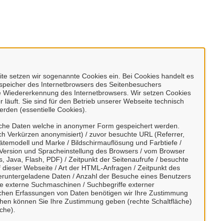
e setzen wir sogenannte Cookies ein. Bei Cookies handelt es
enspeicher des Internetbrowsers des Seitenbesuchers
e Wiedererkennung des Internetbrowsers. Wir setzen Cookies
 läuft. Sie sind für den Betrieb unserer Webseite technisch
erden (essentielle Cookies).
sche Daten welche in anonymer Form gespeichert werden.
h Verkürzen anonymisiert) / zuvor besuchte URL (Referrer,
ätemodell und Marke / Bildschirmauflösung und Farbtiefe /
Version und Spracheinstellung des Browsers / vom Browser
, Java, Flash, PDF) / Zeitpunkt der Seitenaufrufe / besuchte
dieser Webseite / Art der HTML-Anfragen / Zeitpunkt des
/ heruntergeladene Daten / Anzahl der Besuche eines Benutzers
te externe Suchmaschinen / Suchbegriffe externer
ischen Erfassungen von Daten benötigen wir Ihre Zustimmung
ächen können Sie Ihre Zustimmung geben (rechte Schaltfläche)
che).