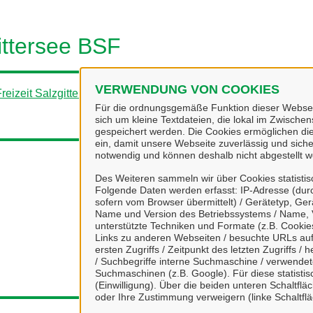
ittersee BSF
VERWENDUNG VON COOKIES
Freizeit Salzgitter GmbH
.
Für die ordnungsgemäße Funktion dieser Webseit
sich um kleine Textdateien, die lokal im Zwisch
gespeichert werden. Die Cookies ermöglichen di
ein, damit unsere Webseite zuverlässig und sicher
notwendig und können deshalb nicht abgestellt w
Des Weiteren sammeln wir über Cookies statisti
Folgende Daten werden erfasst: IP-Adresse (durc
sofern vom Browser übermittelt) / Gerätetyp, Ger
Name und Version des Betriebssystems / Name, 
unterstützte Techniken und Formate (z.B. Cookies
Links zu anderen Webseiten / besuchte URLs auf 
ersten Zugriffs / Zeitpunkt des letzten Zugriffs 
/ Suchbegriffe interne Suchmaschine / verwende
Suchmaschinen (z.B. Google). Für diese statist
(Einwilligung). Über die beiden unteren Schaltfl
oder Ihre Zustimmung verweigern (linke Schaltflä