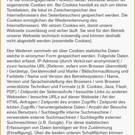
sogenannte Cookies ein. Bei Cookies handelt es sich um kleine
Kein Servicekonto?
Textdateien, die lokal im Zwischenspeicher des
Internetbrowsers des Seitenbesuchers gespeichert werden. Die
Cookies ermöglichen die Wiedererkennung des
Internetbrowsers. Wir setzen Cookies ein, damit unsere
Webseite zuverlässig und sicher läuft. Sie sind für den Betrieb
Wir freuen uns, dass Sie mit uns in Kontakt treten
unserer Webseite technisch notwendig und können deshalb
möchten. Noch einfacher wird es, wenn Sie sich
nicht abgestellt werden (essentielle Cookies).
vorab
hier anmelden
und die Vorteile Ihres
Des Weiteren sammeln wir über Cookies statistische Daten
Servicekontos nutzen. Dann können wir Sie online
welche in anonymer Form gespeichert werden. Folgende Daten
werden erfasst: IP-Adresse (durch Verkürzen anonymisiert) /
erreichen und mit Ihnen über eine sichere
zuvor besuchte URL (Referrer, sofern vom Browser übermittelt)
Verbindung digitalkommunizieren.
/ Gerätetyp, Gerätemodell und Marke / Bildschirmauflösung und
Farbtiefe / Name und Version des Betriebssystems / Name,
Version und Spracheinstellung des Browsers / vom Browser
unterstützte Techniken und Formate (z.B. Cookies, Java, Flash,
Jetzt anmelden
PDF) / Zeitpunkt der Seitenaufrufe / besuchte Links zu anderen
Webseiten / besuchte URLs auf dieser Webseite / Art der
HTML-Anfragen / Zeitpunkt des ersten Zugriffs / Zeitpunkt des
letzten Zugriffs / heruntergeladene Daten / Anzahl der Besuche
Wenn Sie Ihr Servicekonto für diese
eines Benutzers / Suchbegriffe interne Suchmaschine /
verwendete externe Suchmaschinen / Suchbegriffe externer
Kontaktaufnahme nicht nutzen möchten, klicken Sie
Suchmaschinen (z.B. Google). Für diese statistischen
einfach auf Weiter.
Erfassungen von Daten benötigen wir Ihre Zustimmung
(Einwilligung). Über die beiden unteren Schaltflächen können