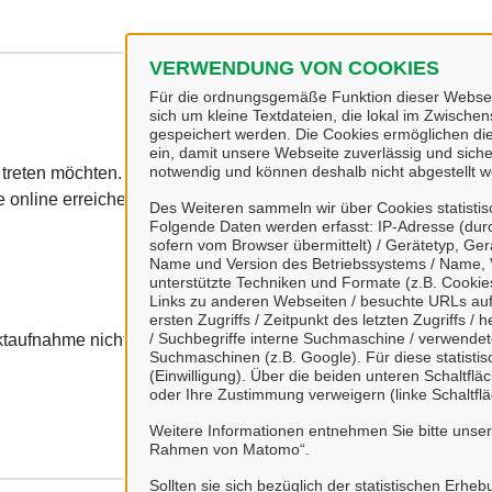
VERWENDUNG VON COOKIES
Für die ordnungsgemäße Funktion dieser Webseit
sich um kleine Textdateien, die lokal im Zwisch
gespeichert werden. Die Cookies ermöglichen di
ein, damit unsere Webseite zuverlässig und sicher
notwendig und können deshalb nicht abgestellt w
t treten möchten. Noch einfacher wird es, wenn Sie sich vorab
h
 online erreichen und mit Ihnen über eine sichere Verbindung 
Des Weiteren sammeln wir über Cookies statisti
Folgende Daten werden erfasst: IP-Adresse (durc
sofern vom Browser übermittelt) / Gerätetyp, Ger
Name und Version des Betriebssystems / Name, 
unterstützte Techniken und Formate (z.B. Cookies
Links zu anderen Webseiten / besuchte URLs auf 
ersten Zugriffs / Zeitpunkt des letzten Zugriffs 
/ Suchbegriffe interne Suchmaschine / verwende
ktaufnahme nicht nutzen möchten, klicken Sie einfach auf Weite
Suchmaschinen (z.B. Google). Für diese statist
(Einwilligung). Über die beiden unteren Schaltfl
oder Ihre Zustimmung verweigern (linke Schaltflä
Weitere Informationen entnehmen Sie bitte unse
Rahmen von Matomo“.
Sollten sie sich bezüglich der statistischen Erhe