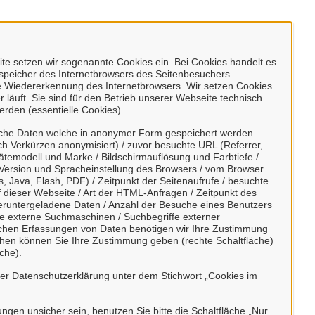
e setzen wir sogenannte Cookies ein. Bei Cookies handelt es
enspeicher des Internetbrowsers des Seitenbesuchers
e Wiedererkennung des Internetbrowsers. Wir setzen Cookies
 läuft. Sie sind für den Betrieb unserer Webseite technisch
erden (essentielle Cookies).
ier anmelden
und die Vorteile Ihres
digitalkommunizieren.
sche Daten welche in anonymer Form gespeichert werden.
h Verkürzen anonymisiert) / zuvor besuchte URL (Referrer,
ätemodell und Marke / Bildschirmauflösung und Farbtiefe /
Version und Spracheinstellung des Browsers / vom Browser
, Java, Flash, PDF) / Zeitpunkt der Seitenaufrufe / besuchte
dieser Webseite / Art der HTML-Anfragen / Zeitpunkt des
/ heruntergeladene Daten / Anzahl der Besuche eines Benutzers
te externe Suchmaschinen / Suchbegriffe externer
r.
ischen Erfassungen von Daten benötigen wir Ihre Zustimmung
ächen können Sie Ihre Zustimmung geben (rechte Schaltfläche)
che).
Weiter
rer Datenschutzerklärung unter dem Stichwort „Cookies im
bungen unsicher sein, benutzen Sie bitte die Schaltfläche „Nur