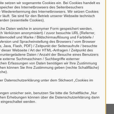
 über unser Portal
e setzen wir sogenannte Cookies ein. Bei Cookies handelt es
enspeicher des Internetbrowsers des Seitenbesuchers
e Wiedererkennung des Internetbrowsers. Wir setzen Cookies
 läuft. Sie sind für den Betrieb unserer Webseite technisch
erden (essentielle Cookies).
sche Daten welche in anonymer Form gespeichert werden.
h Verkürzen anonymisiert) / zuvor besuchte URL (Referrer,
ätemodell und Marke / Bildschirmauflösung und Farbtiefe /
 unseren digitalen Postkorb angeschlossen.
Version und Spracheinstellung des Browsers / vom Browser
, Java, Flash, PDF) / Zeitpunkt der Seitenaufrufe / besuchte
erblick über alle gestellten Anliegen und
dieser Webseite / Art der HTML-Anfragen / Zeitpunkt des
 unkompliziert in Kontakt treten.
/ heruntergeladene Daten / Anzahl der Besuche eines Benutzers
te externe Suchmaschinen / Suchbegriffe externer
ischen Erfassungen von Daten benötigen wir Ihre Zustimmung
ächen können Sie Ihre Zustimmung geben (rechte Schaltfläche)
che).
rer Datenschutzerklärung unter dem Stichwort „Cookies im
undes.
bungen unsicher sein, benutzen Sie bitte die Schaltfläche „Nur
stischen Erhebungen können über die Datenschutzerklärung dann
h eingeschaltet werden.