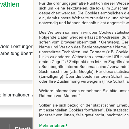
wählen
4. Kommunikation
Für die ordnungsgemäße Funktion dieser Webseit
sich um kleine Textdateien, die lokal im Zwisch
gespeichert werden. Die Cookies ermöglichen di
ein, damit unsere Webseite zuverlässig und sicher
notwendig und können deshalb nicht abgestellt w
Des Weiteren sammeln wir über Cookies statisti
Folgende Daten werden erfasst: IP-Adresse (durc
sofern vom Browser übermittelt) / Gerätetyp, Ger
Viele Leistungen sind an
Viele Leistungen können
Name und Version des Betriebssystems / Name, 
unterstützte Techniken und Formate (z.B. Cookies
Dort haben Sie einen Üb
earbeitung übermitteln.
Links zu anderen Webseiten / besuchte URLs auf 
können mit uns
ersten Zugriffs / Zeitpunkt des letzten Zugriffs 
/ Suchbegriffe interne Suchmaschine / verwende
Suchmaschinen (z.B. Google). Für diese statist
(Einwilligung). Über die beiden unteren Schaltfl
oder Ihre Zustimmung verweigern (linke Schaltflä
Weitere Informationen entnehmen Sie bitte unse
e Informationen zur BundID finden Sie auf der
FAQ-Seite des B
Rahmen von Matomo“.
Sollten sie sich bezüglich der statistischen Erhe
mit essentiellen Cookies fortfahren“. Die stati
jederzeit von Ihnen, falls gewünscht, nachträglic
Mehr erfahren