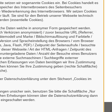
 über unser Portal
e setzen wir sogenannte Cookies ein. Bei Cookies handelt es
enspeicher des Internetbrowsers des Seitenbesuchers
e Wiedererkennung des Internetbrowsers. Wir setzen Cookies
 läuft. Sie sind für den Betrieb unserer Webseite technisch
erden (essentielle Cookies).
sche Daten welche in anonymer Form gespeichert werden.
h Verkürzen anonymisiert) / zuvor besuchte URL (Referrer,
ätemodell und Marke / Bildschirmauflösung und Farbtiefe /
 unseren digitalen Postkorb angeschlossen.
Version und Spracheinstellung des Browsers / vom Browser
, Java, Flash, PDF) / Zeitpunkt der Seitenaufrufe / besuchte
erblick über alle gestellten Anliegen und
dieser Webseite / Art der HTML-Anfragen / Zeitpunkt des
 unkompliziert in Kontakt treten.
/ heruntergeladene Daten / Anzahl der Besuche eines Benutzers
te externe Suchmaschinen / Suchbegriffe externer
ischen Erfassungen von Daten benötigen wir Ihre Zustimmung
ächen können Sie Ihre Zustimmung geben (rechte Schaltfläche)
che).
rer Datenschutzerklärung unter dem Stichwort „Cookies im
undes.
bungen unsicher sein, benutzen Sie bitte die Schaltfläche „Nur
stischen Erhebungen können über die Datenschutzerklärung dann
h eingeschaltet werden.