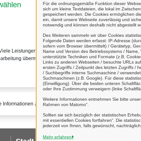
wählen
4. Kommunikation
Für die ordnungsgemäße Funktion dieser Webseit
sich um kleine Textdateien, die lokal im Zwisch
gespeichert werden. Die Cookies ermöglichen di
ein, damit unsere Webseite zuverlässig und sicher
notwendig und können deshalb nicht abgestellt w
Des Weiteren sammeln wir über Cookies statisti
Folgende Daten werden erfasst: IP-Adresse (durc
sofern vom Browser übermittelt) / Gerätetyp, Ger
Viele Leistungen sind an
Viele Leistungen können
Name und Version des Betriebssystems / Name, 
unterstützte Techniken und Formate (z.B. Cookies
Dort haben Sie einen Üb
earbeitung übermitteln.
Links zu anderen Webseiten / besuchte URLs auf 
können mit uns
ersten Zugriffs / Zeitpunkt des letzten Zugriffs 
/ Suchbegriffe interne Suchmaschine / verwende
Suchmaschinen (z.B. Google). Für diese statist
(Einwilligung). Über die beiden unteren Schaltfl
oder Ihre Zustimmung verweigern (linke Schaltflä
Weitere Informationen entnehmen Sie bitte unse
e Informationen zur BundID finden Sie auf der
FAQ-Seite des B
Rahmen von Matomo“.
Sollten sie sich bezüglich der statistischen Erhe
mit essentiellen Cookies fortfahren“. Die stati
jederzeit von Ihnen, falls gewünscht, nachträglic
Mehr erfahren