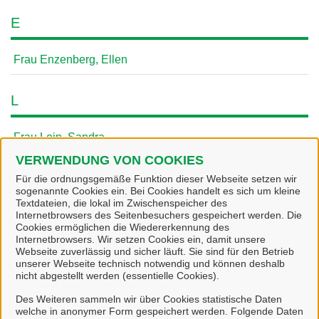
E
Frau Enzenberg, Ellen
L
Frau Lein, Sandra
VERWENDUNG VON COOKIES
M
Für die ordnungsgemäße Funktion dieser Webseite setzen wir
sogenannte Cookies ein. Bei Cookies handelt es sich um kleine
Textdateien, die lokal im Zwischenspeicher des
Herr Marin, Ovidiu
Internetbrowsers des Seitenbesuchers gespeichert werden. Die
Cookies ermöglichen die Wiedererkennung des
Internetbrowsers. Wir setzen Cookies ein, damit unsere
Müller
Webseite zuverlässig und sicher läuft. Sie sind für den Betrieb
unserer Webseite technisch notwendig und können deshalb
Herr Mustermann, Max
nicht abgestellt werden (essentielle Cookies).
Des Weiteren sammeln wir über Cookies statistische Daten
welche in anonymer Form gespeichert werden. Folgende Daten
P