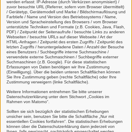
werden erfasst: IP-Adresse (durch Verkürzen anonymisiert) /
zuvor besuchte URL (Referrer, sofern vom Browser übermittelt)
/ Gerätetyp, Gerätemodell und Marke / Bildschirmauflösung und
Frau Paninka, Sandra
Farbtiefe / Name und Version des Betriebssystems / Name,
Version und Spracheinstellung des Browsers / vom Browser
unterstützte Techniken und Formate (z.B. Cookies, Java, Flash,
S
PDF) / Zeitpunkt der Seitenaufrufe / besuchte Links zu anderen
Webseiten / besuchte URLs auf dieser Webseite / Art der
HTML-Anfragen / Zeitpunkt des ersten Zugriffs / Zeitpunkt des
Frau Schäl, Britta
letzten Zugriffs / heruntergeladene Daten / Anzahl der Besuche
eines Benutzers / Suchbegriffe interne Suchmaschine /
verwendete externe Suchmaschinen / Suchbegriffe externer
Stadtbad - Schwimmkurse
Suchmaschinen (z.B. Google). Für diese statistischen
Erfassungen von Daten benötigen wir Ihre Zustimmung
(Einwilligung). Über die beiden unteren Schaltflächen können
T
Sie Ihre Zustimmung geben (rechte Schaltfläche) oder Ihre
Zustimmung verweigern (linke Schaltfläche).
Thermalsolbad - Schwimmkurse
Weitere Informationen entnehmen Sie bitte unserer
Datenschutzerklärung unter dem Stichwort „Cookies im
Frau Tietze, Tanja
Rahmen von Matomo“.
Sollten sie sich bezüglich der statistischen Erhebungen
unsicher sein, benutzen Sie bitte die Schaltfläche „Nur mit
essentiellen Cookies fortfahren“. Die statistischen Erhebungen
können über die Datenschutzerklärung dann jederzeit von
Ihnen, falls gewünscht, nachträglich eingeschaltet werden.