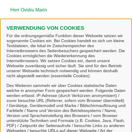
Herr Ovidiu Marin
Dienstleistungen
VERWENDUNG VON COOKIES
Für die ordnungsgemäße Funktion dieser Webseite setzen wir
sogenannte Cookies ein. Bei Cookies handelt es sich um kleine
Textdateien, die lokal im Zwischenspeicher des
Sperrmüll-Container beantragen
Internetbrowsers des Seitenbesuchers gespeichert werden. Die
Cookies ermöglichen die Wiedererkennung des
Internetbrowsers. Wir setzen Cookies ein, damit unsere
Mülltonne Eigentümerwechsel beantragen
Webseite zuverlässig und sicher läuft. Sie sind für den Betrieb
unserer Webseite technisch notwendig und können deshalb
Altpapiertonne beantragen und ändern
nicht abgestellt werden (essentielle Cookies).
Des Weiteren sammeln wir über Cookies statistische Daten
Sperrmüllabfuhr beantragen
welche in anonymer Form gespeichert werden. Folgende Daten
werden erfasst: IP-Adresse (durch Verkürzen anonymisiert) /
zuvor besuchte URL (Referrer, sofern vom Browser übermittelt)
Tausch- und Verschenkmarkt Salzgitter online
/ Gerätetyp, Gerätemodell und Marke / Bildschirmauflösung und
Farbtiefe / Name und Version des Betriebssystems / Name,
Version und Spracheinstellung des Browsers / vom Browser
Abfallkalender online
unterstützte Techniken und Formate (z.B. Cookies, Java, Flash,
PDF) / Zeitpunkt der Seitenaufrufe / besuchte Links zu anderen
Webseiten / besuchte URLs auf dieser Webseite / Art der