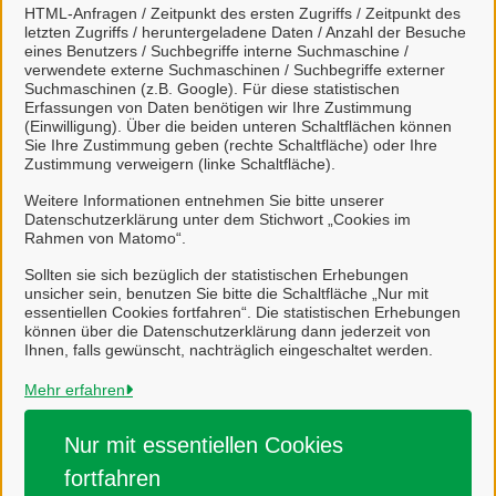
Grünschnitt-Container beantragen
HTML-Anfragen / Zeitpunkt des ersten Zugriffs / Zeitpunkt des
letzten Zugriffs / heruntergeladene Daten / Anzahl der Besuche
eines Benutzers / Suchbegriffe interne Suchmaschine /
Baustellen-Container beantragen
verwendete externe Suchmaschinen / Suchbegriffe externer
Suchmaschinen (z.B. Google). Für diese statistischen
Erfassungen von Daten benötigen wir Ihre Zustimmung
Gelbe Tonne beantragen und ändern
(Einwilligung). Über die beiden unteren Schaltflächen können
Sie Ihre Zustimmung geben (rechte Schaltfläche) oder Ihre
Zustimmung verweigern (linke Schaltfläche).
Restmülltonne beantragen und ändern
Weitere Informationen entnehmen Sie bitte unserer
Datenschutzerklärung unter dem Stichwort „Cookies im
Biotonne beantragen und ändern
Rahmen von Matomo“.
Sollten sie sich bezüglich der statistischen Erhebungen
unsicher sein, benutzen Sie bitte die Schaltfläche „Nur mit
essentiellen Cookies fortfahren“. Die statistischen Erhebungen
können über die Datenschutzerklärung dann jederzeit von
Ihnen, falls gewünscht, nachträglich eingeschaltet werden.
Stadt Salzgitter
Mehr erfahren
Alle Rechte vorbehalten
Nur mit essentiellen
Cookies
fortfahren
Impressum