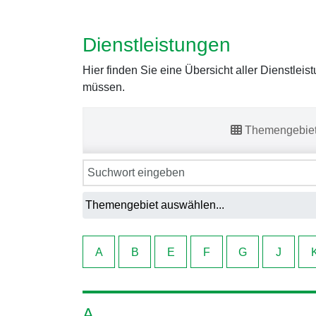
Dienstleistungen
Hier finden Sie eine Übersicht aller Dienstlei
müssen.
Themengebie
A
B
E
F
G
J
A