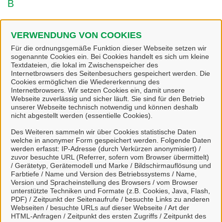
B
Bibliothek - onleihe
VERWENDUNG VON COOKIES
Für die ordnungsgemäße Funktion dieser Webseite setzen wir
E
sogenannte Cookies ein. Bei Cookies handelt es sich um kleine
Textdateien, die lokal im Zwischenspeicher des
Internetbrowsers des Seitenbesuchers gespeichert werden. Die
Eissporthalle - Kauf von E-Tickets
Cookies ermöglichen die Wiedererkennung des
Internetbrowsers. Wir setzen Cookies ein, damit unsere
Webseite zuverlässig und sicher läuft. Sie sind für den Betrieb
F
unserer Webseite technisch notwendig und können deshalb
nicht abgestellt werden (essentielle Cookies).
Freizeit- und Ferienprogramm
Des Weiteren sammeln wir über Cookies statistische Daten
welche in anonymer Form gespeichert werden. Folgende Daten
werden erfasst: IP-Adresse (durch Verkürzen anonymisiert) /
zuvor besuchte URL (Referrer, sofern vom Browser übermittelt)
J
/ Gerätetyp, Gerätemodell und Marke / Bildschirmauflösung und
Farbtiefe / Name und Version des Betriebssystems / Name,
Jugendleiterinnen und -leiterausbildung
Version und Spracheinstellung des Browsers / vom Browser
unterstützte Techniken und Formate (z.B. Cookies, Java, Flash,
PDF) / Zeitpunkt der Seitenaufrufe / besuchte Links zu anderen
Webseiten / besuchte URLs auf dieser Webseite / Art der
K
HTML-Anfragen / Zeitpunkt des ersten Zugriffs / Zeitpunkt des