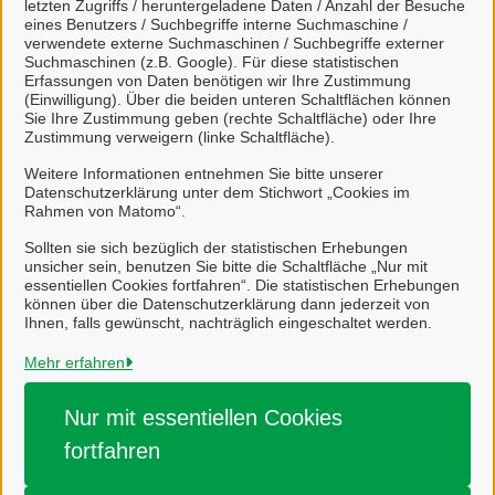
letzten Zugriffs / heruntergeladene Daten / Anzahl der Besuche
eines Benutzers / Suchbegriffe interne Suchmaschine /
Kunst- und Kreativschule Angebote
verwendete externe Suchmaschinen / Suchbegriffe externer
Suchmaschinen (z.B. Google). Für diese statistischen
Erfassungen von Daten benötigen wir Ihre Zustimmung
S
(Einwilligung). Über die beiden unteren Schaltflächen können
Sie Ihre Zustimmung geben (rechte Schaltfläche) oder Ihre
Zustimmung verweigern (linke Schaltfläche).
Schwimmkurse Buchung
Weitere Informationen entnehmen Sie bitte unserer
Datenschutzerklärung unter dem Stichwort „Cookies im
Sportstätten und freie Zeiten suchen
Rahmen von Matomo“.
Sollten sie sich bezüglich der statistischen Erhebungen
unsicher sein, benutzen Sie bitte die Schaltfläche „Nur mit
essentiellen Cookies fortfahren“. Die statistischen Erhebungen
können über die Datenschutzerklärung dann jederzeit von
Ihnen, falls gewünscht, nachträglich eingeschaltet werden.
Stadt Salzgitter
Mehr erfahren
Alle Rechte vorbehalten
Nur mit essentiellen
Cookies
fortfahren
Impressum